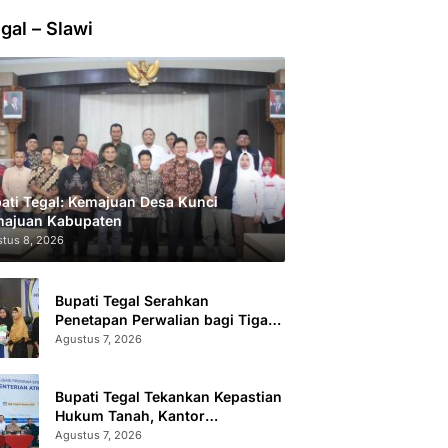
gal – Slawi
ati Tegal: Kemajuan Desa Kunci
ajuan Kabupaten
tus 8, 2026
Bupati Tegal Serahkan
Penetapan Perwalian bagi Tiga
Anak LKSA
Agustus 7, 2026
Bupati Tegal Tekankan Kepastian
Hukum Tanah, Kantor
Pertanahan Catat 296.869
Agustus 7, 2026