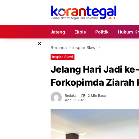
Langsung
ke
konten
Jateng
Ekbis
Politik
Hukum Kr
×
Beranda
Inspire Slawi
Inspire Slawi
Jelang Hari Jadi ke
Forkopimda Ziarah 
Redaksi
2 Min Baca
April 9, 2021