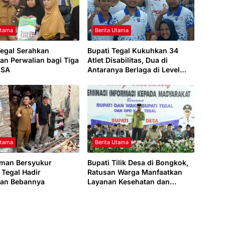
Utama
Berita Utama
Tegal Serahkan
Bupati Tegal Kukuhkan 34
an Perwalian bagi Tiga
Atlet Disabilitas, Dua di
KSA
Antaranya Berlaga di Level
Dunia
Utama
Berita Utama
man Bersyukur
Bupati Tilik Desa di Bongkok,
Tegal Hadir
Ratusan Warga Manfaatkan
kan Bebannya
Layanan Kesehatan dan
Administrasi