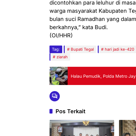
dicontohkan para leluhur di masa
warga masyarakat Kabupaten Teg
bulan suci Ramadhan yang dalam 
berkahnya,” kata Budi.
(OI/HHR)
Tag:
Bupati Tegal
hari jadi ke-420
ziarah
Halau Pemudik, Polda Metro Jay
Pos Terkait