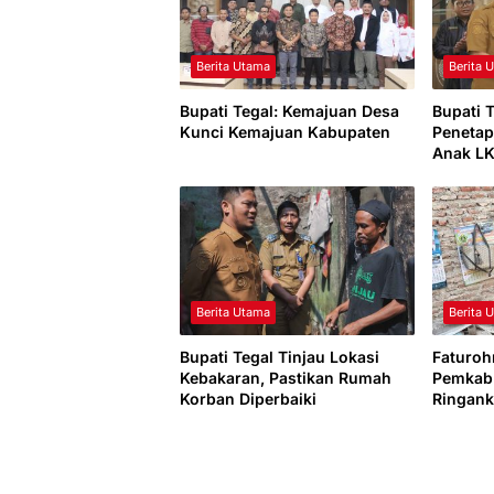
Berita Utama
Berita 
Bupati Tegal: Kemajuan Desa
Bupati 
Kunci Kemajuan Kabupaten
Penetap
Anak L
Berita Utama
Berita 
Bupati Tegal Tinjau Lokasi
Faturoh
Kebakaran, Pastikan Rumah
Pemkab 
Korban Diperbaiki
Ringan