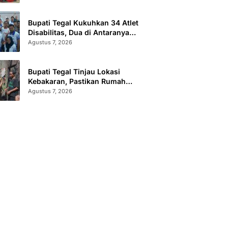
Sertifikat Terbit
Bupati Tegal Kukuhkan 34 Atlet
Disabilitas, Dua di Antaranya
Berlaga di Level Dunia
Agustus 7, 2026
Bupati Tegal Tinjau Lokasi
Kebakaran, Pastikan Rumah
Korban Diperbaiki
Agustus 7, 2026