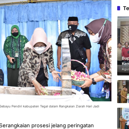
Te
Bup
Kem
Agus
ebayu Pendiri kabupaten Tegal dalam Rangkaian Ziarah Hari Jadi
erangkaian prosesi jelang peringatan