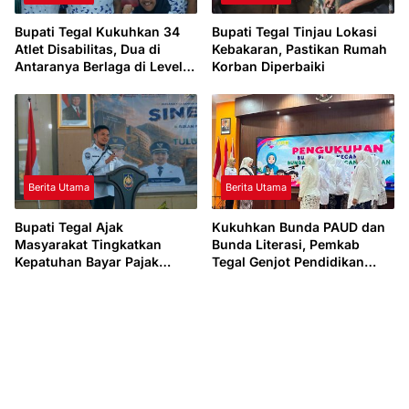
Bupati Tegal Kukuhkan 34
Bupati Tegal Tinjau Lokasi
Atlet Disabilitas, Dua di
Kebakaran, Pastikan Rumah
Antaranya Berlaga di Level
Korban Diperbaiki
Dunia
Berita Utama
Berita Utama
Bupati Tegal Ajak
Kukuhkan Bunda PAUD dan
Masyarakat Tingkatkan
Bunda Literasi, Pemkab
Kepatuhan Bayar Pajak
Tegal Genjot Pendidikan
Kendaraan lewat “TULUS
Usia Dini dan Budaya Baca
NGOPENI”