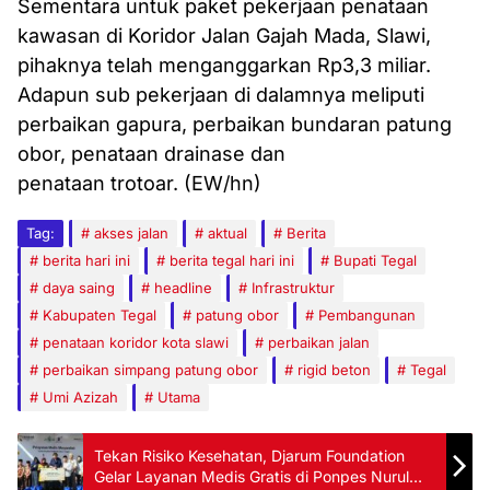
Sementara untuk paket pekerjaan penataan
kawasan di Koridor Jalan Gajah Mada, Slawi,
pihaknya telah menganggarkan Rp3,3 miliar.
Adapun sub pekerjaan di dalamnya meliputi
perbaikan gapura, perbaikan bundaran patung
obor, penataan drainase dan
penataan trotoar. (EW/hn)
Tag:
akses jalan
aktual
Berita
berita hari ini
berita tegal hari ini
Bupati Tegal
daya saing
headline
Infrastruktur
Kabupaten Tegal
patung obor
Pembangunan
penataan koridor kota slawi
perbaikan jalan
perbaikan simpang patung obor
rigid beton
Tegal
Umi Azizah
Utama
Tekan Risiko Kesehatan, Djarum Foundation
Gelar Layanan Medis Gratis di Ponpes Nurul