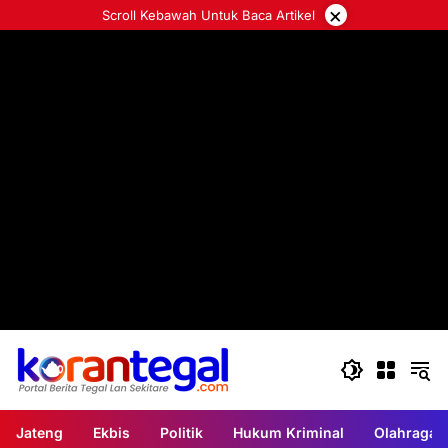
Langsung
×
Scroll Kebawah Untuk Baca Artikel
ke
konten
Jateng
Ekbis
Politik
Hukum Kriminal
Olahraga