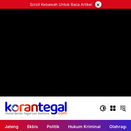
Langsung
×
Scroll Kebawah Untuk Baca Artikel
ke
konten
Jateng
Ekbis
Politik
Hukum Kriminal
Olahraga