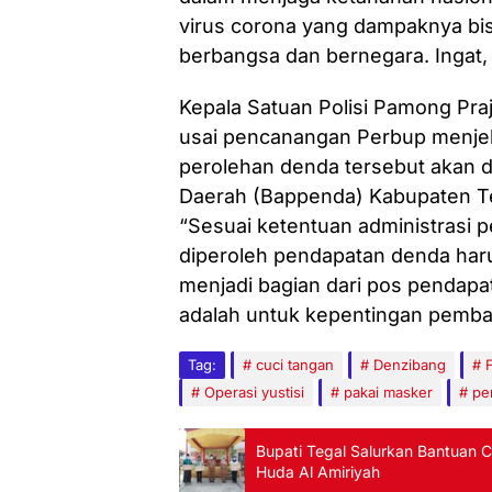
virus corona yang dampaknya bi
berbangsa dan bernegara. Ingat, 
Kepala Satuan Polisi Pamong Pra
usai pencanangan Perbup menjela
perolehan denda tersebut akan 
Daerah (Bappenda) Kabupaten Te
“Sesuai ketentuan administrasi 
diperoleh pendapatan denda har
menjadi bagian dari pos pendap
adalah untuk kepentingan pemba
Tag:
cuci tangan
Denzibang
Operasi yustisi
pakai masker
pe
Bupati Tegal Salurkan Bantuan 
Huda Al Amiriyah