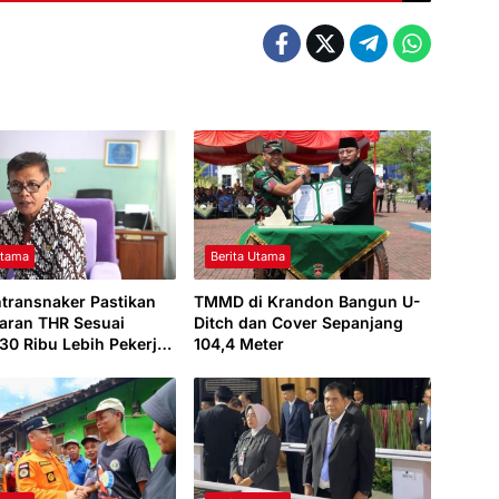
Utama
Berita Utama
ntransnaker Pastikan
TMMD di Krandon Bangun U-
aran THR Sesuai
Ditch dan Cover Sepanjang
 30 Ribu Lebih Pekerja
104,4 Meter
paten Tegal Berhak
ma