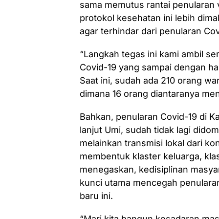
sama memutus rantai penularan 
protokol kesehatan ini lebih di
agar terhindar dari penularan Co
“Langkah tegas ini kami ambil s
Covid-19 yang sampai dengan har
Saat ini, sudah ada 210 orang wa
dimana 16 orang diantaranya meni
Bahkan, penularan Covid-19 di Ka
lanjut Umi, sudah tidak lagi didom
melainkan transmisi lokal dari k
membentuk klaster keluarga, kla
menegaskan, kedisiplinan masya
kunci utama mencegah penularan
baru ini.
“Mari kita bangun kesadaran masya