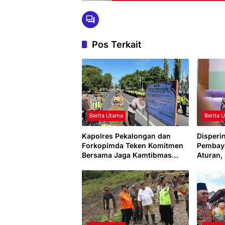
Pos Terkait
Berita Utama
Berita 
Kapolres Pekalongan dan
Disperi
Forkopimda Teken Komitmen
Pembay
Bersama Jaga Kamtibmas
Aturan,
Jelang Idul Fitri 1447 H
di Kabu
Meneri