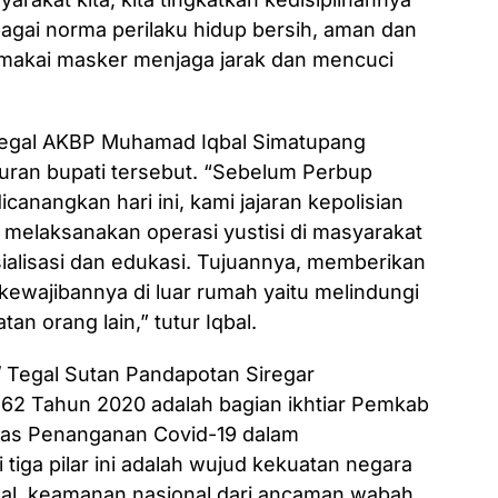
agai norma perilaku hidup bersih, aman dan
emakai masker menjaga jarak dan mencuci
Tegal AKBP Muhamad Iqbal Simatupang
uran bupati tersebut. “Sebelum Perbup
canangkan hari ini, kami jajaran kepolisian
melaksanakan operasi yustisi di masyarakat
ialisasi dan edukasi. Tujuannya, memberikan
wajibannya di luar rumah yaitu melindungi
an orang lain,” tutur Iqbal.
 Tegal Sutan Pandapotan Siregar
2 Tahun 2020 adalah bagian ikhtiar Pemkab
gas Penanganan Covid-19 dalam
tiga pilar ini adalah wujud kekuatan negara
al, keamanan nasional dari ancaman wabah