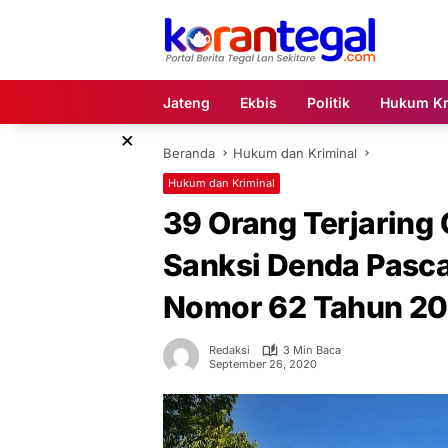
Langsung
ke
konten
Jateng
Ekbis
Politik
Hukum Kr
×
Beranda
Hukum dan Kriminal
Hukum dan Kriminal
39 Orang Terjaring 
Sanksi Denda Pasc
Nomor 62 Tahun 2
Redaksi
3 Min Baca
September 26, 2020