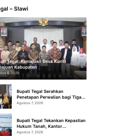
gal – Slawi
ati Tegal: Kemajuan Desa Kunci
ajuan Kabupaten
tus 8, 2026
Bupati Tegal Serahkan
Penetapan Perwalian bagi Tiga
Anak LKSA
Agustus 7, 2026
Bupati Tegal Tekankan Kepastian
Hukum Tanah, Kantor
Pertanahan Catat 296.869
Agustus 7, 2026