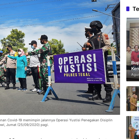
Te
Bup
Kem
Agus
nan Covid-19 memimpin jalannya Operasi Yustisi Penegakan Disiplin
wi, Jumat (25/09/2020) pagi.