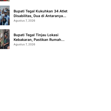
Sertifikat Terbit
Bupati Tegal Kukuhkan 34 Atlet
Disabilitas, Dua di Antaranya
Berlaga di Level Dunia
Agustus 7, 2026
Bupati Tegal Tinjau Lokasi
Kebakaran, Pastikan Rumah
Korban Diperbaiki
Agustus 7, 2026