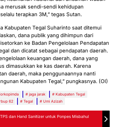
sa merusak sendi-sendi kehidupan
selalu terapkan 3M,” tegas Sutan.
ja Kabupaten Tegal Suharinto saat ditemui
skan, dana publik yang dihimpun dari
disetorkan ke Badan Pengelolaan Pendapatan
gal dan dicatat sebagai pendapatan daerah.
pengelolaan keuangan daerah, dana yang
us dimasukkan ke kas daerah. Karena
atan daerah, maka penggunaannya nanti
ngunan Kabupaten Tegal,” pungkasnya. (OI)
Forkopimda
jaga jarak
Kabupaten Tegal
rbup 62
Tegal
Umi Azizah
CTPS dan Hand Sanitizer untuk Ponpes Misbahul