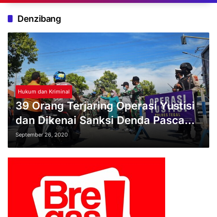
Denzibang
Hukum dan Kriminal
39 Orang Terjaring Operasi Yustisi
dan Dikenai Sanksi Denda Pasca
Pencanangan Perbup Nomor 62
September 26, 2020
Tahun 2020