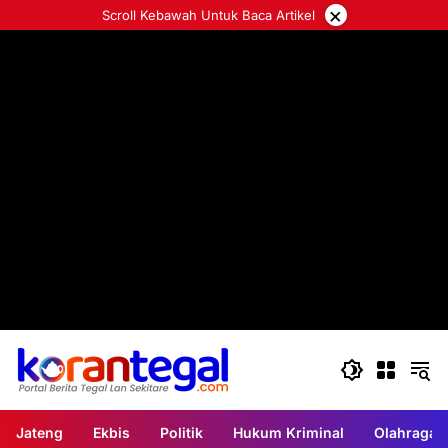
Langsung
×
Scroll Kebawah Untuk Baca Artikel
ke
konten
Jateng
Ekbis
Politik
Hukum Kriminal
Olahraga