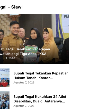
gal – Slawi
ati Tegal Serahkan Penetapan
walian bagi Tiga Anak LKSA
tus 7, 2026
Bupati Tegal Tekankan Kepastian
Hukum Tanah, Kantor
Pertanahan Catat 296.869
Agustus 7, 2026
Sertifikat Terbit
Bupati Tegal Kukuhkan 34 Atlet
Disabilitas, Dua di Antaranya
Berlaga di Level Dunia
Agustus 7, 2026