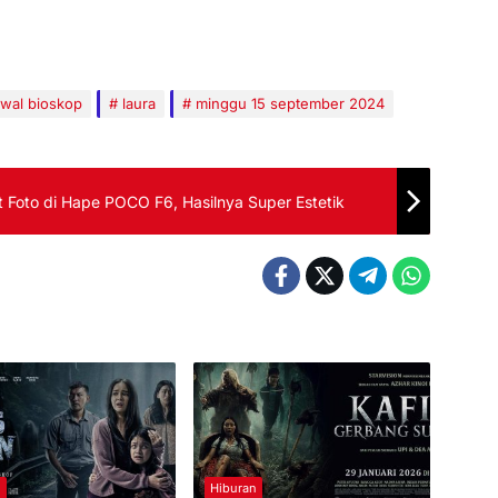
dwal bioskop
laura
minggu 15 september 2024
it Foto di Hape POCO F6, Hasilnya Super Estetik
n
Hiburan