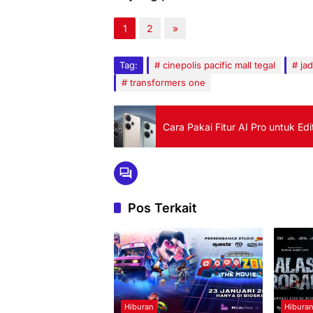
1
2
»
Tag:
cinepolis pacific mall tegal
ja
transformers one
Cara Pakai Fitur AI Pro untuk Ed
Pos Terkait
Hiburan
Hibura