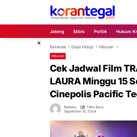
Langsung
ke
konten
Jateng
Ekbis
Politik
Hukum Kr
×
Beranda
Gaya Hidup
Hiburan
Hiburan
Cek Jadwal Film 
LAURA Minggu 15 S
Cinepolis Pacific Te
Redaksi
1 Min Baca
September 15, 2024