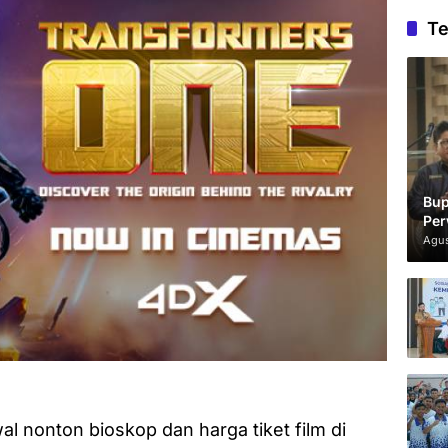
Te
Bup
Per
Agus
 nonton bioskop dan harga tiket film di