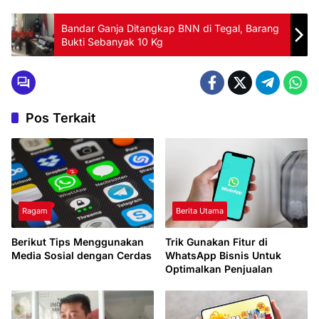
Bandar Ganja Ditangkap BNN di Tegal, Barang
Bukti Sebanyak 10 Kg
Pos Terkait
Ragam
Berita Utama
Berikut Tips Menggunakan
Trik Gunakan Fitur di
Media Sosial dengan Cerdas
WhatsApp Bisnis Untuk
Optimalkan Penjualan