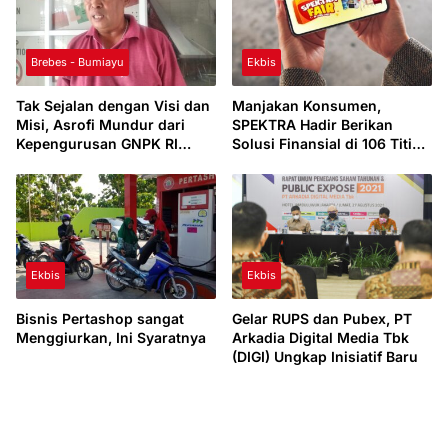
Brebes - Bumiayu
Ekbis
Tak Sejalan dengan Visi dan
Manjakan Konsumen,
Misi, Asrofi Mundur dari
SPEKTRA Hadir Berikan
Kepengurusan GNPK RI
Solusi Finansial di 106 Titik
Pusat
di Indonesia
Ekbis
Ekbis
Bisnis Pertashop sangat
Gelar RUPS dan Pubex, PT
Menggiurkan, Ini Syaratnya
Arkadia Digital Media Tbk
(DIGI) Ungkap Inisiatif Baru