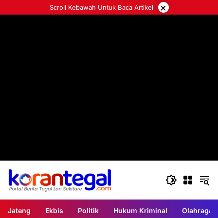
Langsung
×
Scroll Kebawah Untuk Baca Artikel
ke
konten
Jateng
Ekbis
Politik
Hukum Kriminal
Olahraga