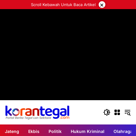
Langsung
×
Scroll Kebawah Untuk Baca Artikel
ke
konten
Jateng
Ekbis
Politik
Hukum Kriminal
Olahraga