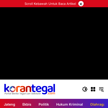
Langsung
×
Scroll Kebawah Untuk Baca Artikel
ke
konten
Jateng
Ekbis
Politik
Hukum Kriminal
Olahraga