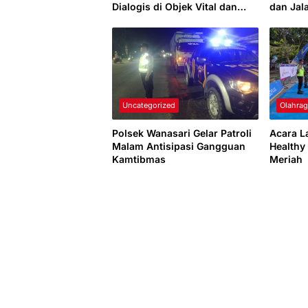
Dialogis di Objek Vital dan
dan Jal
Perumahan
Ganggu
Uncategorized
Olahra
Polsek Wanasari Gelar Patroli
Acara L
Malam Antisipasi Gangguan
Healthy
Kamtibmas
Meriah