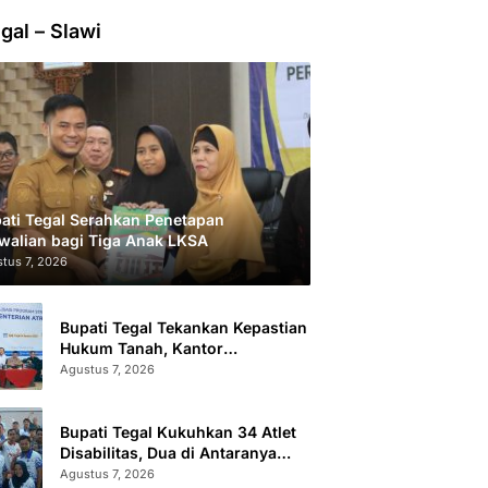
gal – Slawi
ati Tegal Serahkan Penetapan
walian bagi Tiga Anak LKSA
tus 7, 2026
Bupati Tegal Tekankan Kepastian
Hukum Tanah, Kantor
Pertanahan Catat 296.869
Agustus 7, 2026
Sertifikat Terbit
Bupati Tegal Kukuhkan 34 Atlet
Disabilitas, Dua di Antaranya
Berlaga di Level Dunia
Agustus 7, 2026