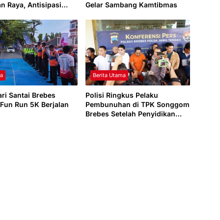
an Raya, Antisipasi
Gelar Sambang Kamtibmas
an Kamtibmas
ga
Berita Utama
ari Santai Brebes
Polisi Ringkus Pelaku
 Fun Run 5K Berjalan
Pembunuhan di TPK Songgom
Brebes Setelah Penyidikan
Satu Hari