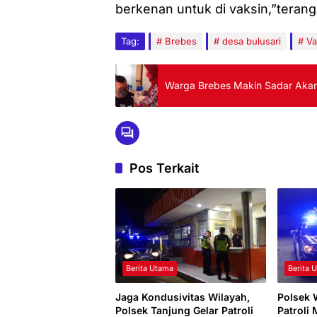
berkenan untuk di vaksin,”terang
Tag:
Brebes
desa bulusari
Va
Warga Brebes Makin Sadar Akan
Pos Terkait
Berita Utama
Berita 
Jaga Kondusivitas Wilayah,
Polsek 
Polsek Tanjung Gelar Patroli
Patroli