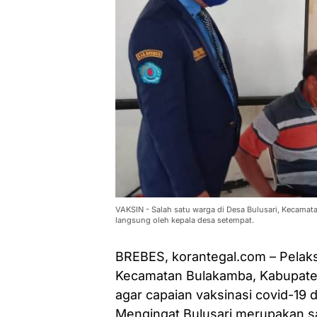
VAKSIN - Salah satu warga di Desa Bulusari, Kecama
langsung oleh kepala desa setempat.
BREBES, korantegal.com – Pelaks
Kecamatan Bulakamba, Kabupaten 
agar capaian vaksinasi covid-19 d
Mengingat Bulusari merupakan s