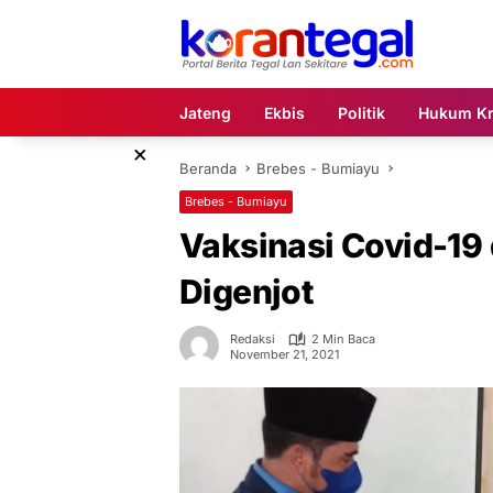
Langsung
ke
konten
Jateng
Ekbis
Politik
Hukum Kr
×
Beranda
Brebes - Bumiayu
Brebes - Bumiayu
Vaksinasi Covid-19 
Digenjot
Redaksi
2 Min Baca
November 21, 2021