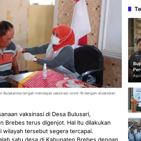
Te
Bup
Per
Agus
tan Bulakamba tengah mendapat vaksinasi covid-19 dengan disaksikan
anaan vaksinasi di Desa Bulusari,
Brebes terus digenjot. Hal itu dilakukan
i wilayah tersebut segera tercapai.
alah satu desa di Kabupaten Brebes dengan