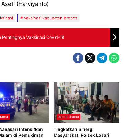
 Asef. (Harviyanto)
ksinasi
vaksinasi kabupaten brebes
 Pentingnya Vaksinasi Covid-19
Utama
Berita Utama
Wanasari Intensifkan
Tingkatkan Sinergi
 Malam di Pemukiman
Masyarakat, Polsek Losari