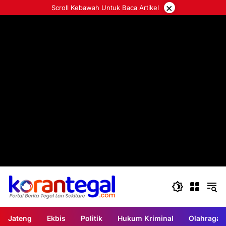
Langsung
×
Scroll Kebawah Untuk Baca Artikel
ke
konten
Jateng
Ekbis
Politik
Hukum Kriminal
Olahraga