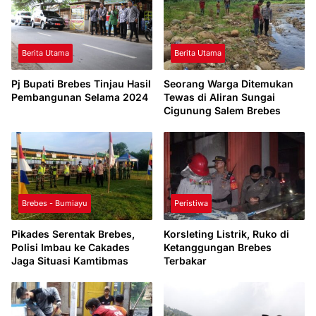
Berita Utama
Berita Utama
Pj Bupati Brebes Tinjau Hasil
Seorang Warga Ditemukan
Pembangunan Selama 2024
Tewas di Aliran Sungai
Cigunung Salem Brebes
Brebes - Bumiayu
Peristiwa
Pikades Serentak Brebes,
Korsleting Listrik, Ruko di
Polisi Imbau ke Cakades
Ketanggungan Brebes
Jaga Situasi Kamtibmas
Terbakar