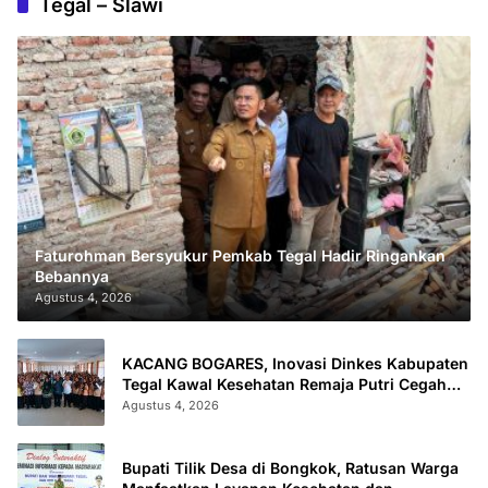
Tegal – Slawi
Faturohman Bersyukur Pemkab Tegal Hadir Ringankan
Bebannya
Agustus 4, 2026
KACANG BOGARES, Inovasi Dinkes Kabupaten
Tegal Kawal Kesehatan Remaja Putri Cegah
Stunting
Agustus 4, 2026
Bupati Tilik Desa di Bongkok, Ratusan Warga