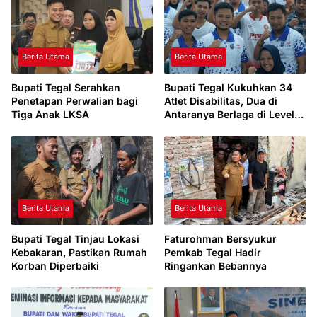
Berita Utama
Berita Utama
Bupati Tegal Serahkan
Bupati Tegal Kukuhkan 34
Penetapan Perwalian bagi
Atlet Disabilitas, Dua di
Tiga Anak LKSA
Antaranya Berlaga di Level
Dunia
Berita Utama
Berita Utama
Bupati Tegal Tinjau Lokasi
Faturohman Bersyukur
Kebakaran, Pastikan Rumah
Pemkab Tegal Hadir
Korban Diperbaiki
Ringankan Bebannya