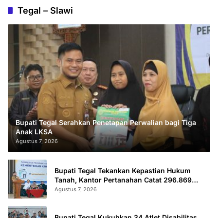
Tegal – Slawi
Bupati Tegal Serahkan Penetapan Perwalian bagi Tiga
Anak LKSA
Agustus 7, 2026
Bupati Tegal Tekankan Kepastian Hukum
Tanah, Kantor Pertanahan Catat 296.869
Sertifikat Terbit
Agustus 7, 2026
Bupati Tegal Kukuhkan 34 Atlet Disabilitas,