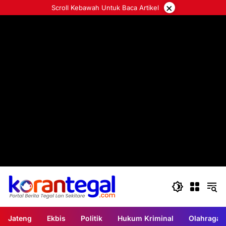
Langsung
×
Scroll Kebawah Untuk Baca Artikel
ke
konten
Jateng
Ekbis
Politik
Hukum Kriminal
Olahraga