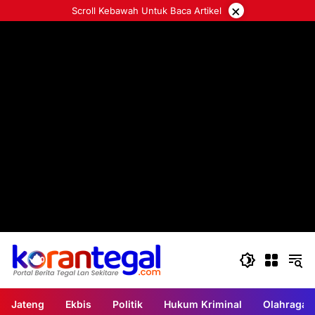
Langsung
×
Scroll Kebawah Untuk Baca Artikel
ke
konten
Jateng
Ekbis
Politik
Hukum Kriminal
Olahraga