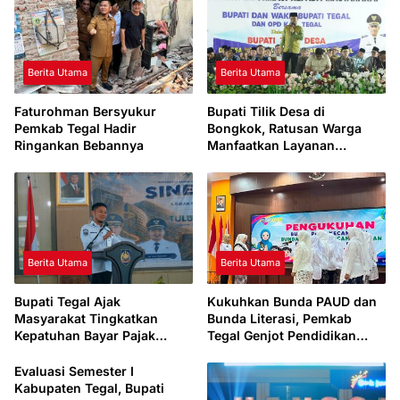
Berita Utama
Berita Utama
Faturohman Bersyukur
Bupati Tilik Desa di
Pemkab Tegal Hadir
Bongkok, Ratusan Warga
Ringankan Bebannya
Manfaatkan Layanan
Kesehatan dan Administrasi
Berita Utama
Berita Utama
Bupati Tegal Ajak
Kukuhkan Bunda PAUD dan
Masyarakat Tingkatkan
Bunda Literasi, Pemkab
Kepatuhan Bayar Pajak
Tegal Genjot Pendidikan
Kendaraan lewat “TULUS
Usia Dini dan Budaya Baca
NGOPENI”
Evaluasi Semester I
Kabupaten Tegal, Bupati