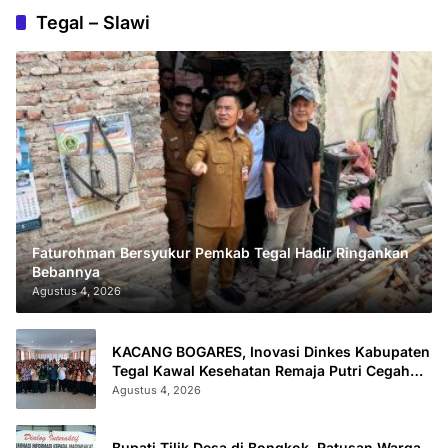
Tegal – Slawi
Faturohman Bersyukur Pemkab Tegal Hadir Ringankan
Bebannya
Agustus 4, 2026
KACANG BOGARES, Inovasi Dinkes Kabupaten
Tegal Kawal Kesehatan Remaja Putri Cegah
Stunting
Agustus 4, 2026
Bupati Tilik Desa di Bongkok, Ratusan Warga