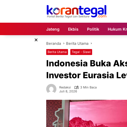
Langsung
ke
konten
Jateng
Ekbis
Politik
Hukum Kr
×
Beranda
Berita Utama
Berita Utama
Tegal - Slawi
Indonesia Buka Aks
Investor Eurasia 
Redaksi
3 Min Baca
Juli 8, 2026