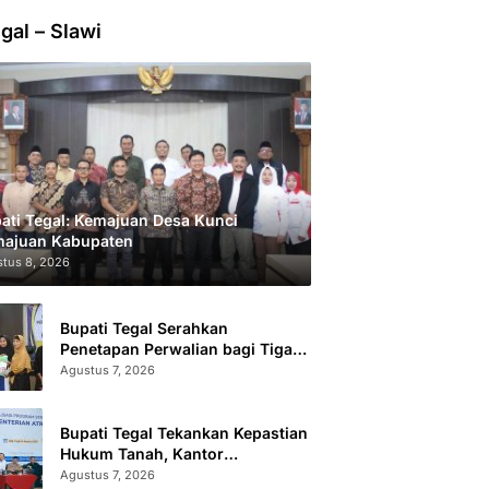
gal – Slawi
ati Tegal: Kemajuan Desa Kunci
ajuan Kabupaten
tus 8, 2026
Bupati Tegal Serahkan
Penetapan Perwalian bagi Tiga
Anak LKSA
Agustus 7, 2026
Bupati Tegal Tekankan Kepastian
Hukum Tanah, Kantor
Pertanahan Catat 296.869
Agustus 7, 2026