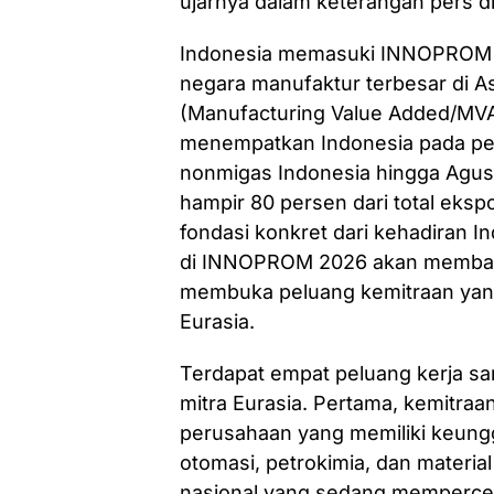
ujarnya dalam keterangan pers di 
Indonesia memasuki INNOPROM 2
negara manufaktur terbesar di A
(Manufacturing Value Added/MVA
menempatkan Indonesia pada per
nonmigas Indonesia hingga Agust
hampir 80 persen dari total ekspo
fondasi konkret dari kehadiran In
di INNOPROM 2026 akan membawa 
membuka peluang kemitraan yang 
Eurasia.
Terdapat empat peluang kerja s
mitra Eurasia. Pertama, kemitraan
perusahaan yang memiliki keunggu
otomasi, petrokimia, dan materia
nasional yang sedang mempercep