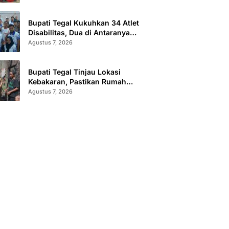
Sertifikat Terbit
Bupati Tegal Kukuhkan 34 Atlet
Disabilitas, Dua di Antaranya
Berlaga di Level Dunia
Agustus 7, 2026
Bupati Tegal Tinjau Lokasi
Kebakaran, Pastikan Rumah
Korban Diperbaiki
Agustus 7, 2026