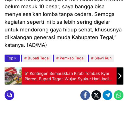
belum masuk 10 besar, saya bangga bisa
menyelesaikan lomba tanpa cedera. Semoga
kegiatan seperti ini bisa lebih sering digelar
untuk mendorong gaya hidup sehat, khususnya
di kalangan generasi muda Kabupaten Tegal,”
katanya. (AD/MA)
Topik:
Bupati Tegal
Pemkab Tegal
Slawi Run
51 Kontingen Semarakkan Kirab Tombak Kyai
Plered, Bupati Tegal: Wujud Syukur Hari Jadi
ke-425