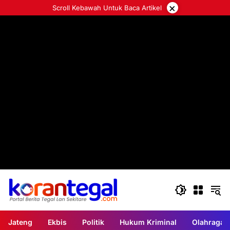
Langsung
×
Scroll Kebawah Untuk Baca Artikel
ke
konten
Jateng
Ekbis
Politik
Hukum Kriminal
Olahraga