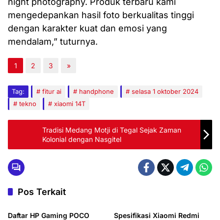
night photography. Produk terbaru kami
mengedepankan hasil foto berkualitas tinggi
dengan karakter kuat dan emosi yang
mendalam,” tuturnya.
1
2
3
»
Tag:
fitur ai
handphone
selasa 1 oktober 2024
tekno
xiaomi 14T
Tradisi Medang Motji di Tegal Sejak Zaman
Kolonial dengan Nasgitel
Pos Terkait
Tekno
Tekno
Daftar HP Gaming POCO
Spesifikasi Xiaomi Redmi