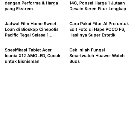
dengan Performa & Harga
14C, Ponsel Harga 1 Jutaan
yang Ekstrem
Desain Keren Fitur Lengkap
Hiburan
Tekno
Jadwal Film Home Sweet
Cara Pakai Fitur AI Pro untuk
Loan di Bioskop Cinepolis
Edit Foto di Hape POCO F6,
Pacific Tegal Selasa 1
Hasilnya Super Estetik
Tekno
Berita Utama
Oktober 2024
Spesifikasi Tablet Acer
Cek Inilah Fungsi
Iconia X12 AMOLED, Cocok
Smartwatch Huawei Watch
untuk Bisnisman
Buds