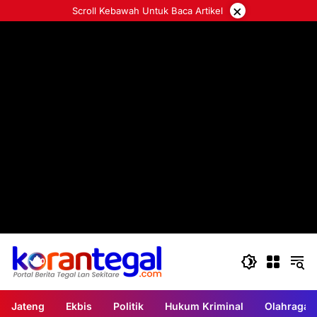
Langsung
×
Scroll Kebawah Untuk Baca Artikel
ke
konten
Jateng
Ekbis
Politik
Hukum Kriminal
Olahraga