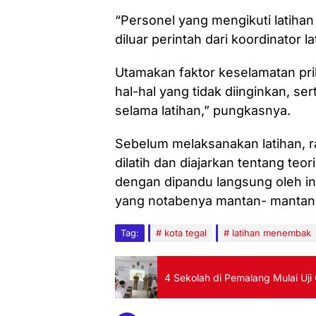
“Personel yang mengikuti latiha
diluar perintah dari koordinator 
Utamakan faktor keselamatan prib
hal-hal yang tidak diinginkan, se
selama latihan,” pungkasnya.
Sebelum melaksanakan latihan, ra
dilatih dan diajarkan tentang te
dengan dipandu langsung oleh in
yang notabenya mantan- mantan
Tag:
kota tegal
latihan menembak
4 Sekolah di Pemalang Mulai Uj