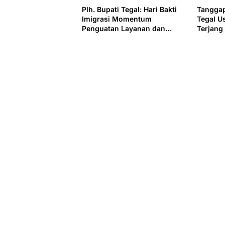
Plh. Bupati Tegal: Hari Bakti
Tangga
Imigrasi Momentum
Tegal U
Penguatan Layanan dan
Terjang
Percepatan Kantor Imigrasi
Guci
Tegal