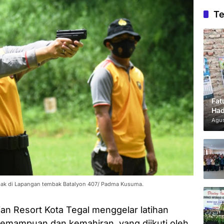
Te
Fat
Had
Agus
bak di Lapangan tembak Batalyon 407/ Padma Kusuma.
an Resort Kota Tegal menggelar latihan
mampuan dan kemahiran, yang diikuti oleh