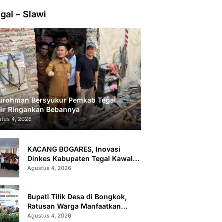
gal – Slawi
urohman Bersyukur Pemkab Tegal
ir Ringankan Bebannya
tus 4, 2026
KACANG BOGARES, Inovasi
Dinkes Kabupaten Tegal Kawal
Kesehatan Remaja Putri Cegah
Agustus 4, 2026
Stunting
Bupati Tilik Desa di Bongkok,
Ratusan Warga Manfaatkan
Layanan Kesehatan dan
Agustus 4, 2026