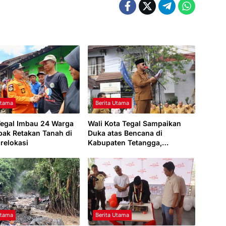
Utama
Berita Utama
Tegal Imbau 24 Warga
Wali Kota Tegal Sampaikan
ak Retakan Tanah di
Duka atas Bencana di
irelokasi
Kabupaten Tetangga,
Apresiasi ASN Purna Tugas
dan Tegaskan Fokus
Pembangunan 2026
Utama
Berita Utama