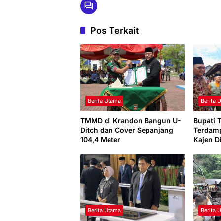
Pos Terkait
Berita Utama
Berita 
TMMD di Krandon Bangun U-
Bupati 
Ditch dan Cover Sepanjang
Terdamp
104,4 Meter
Kajen D
Berita Utama
Berita 