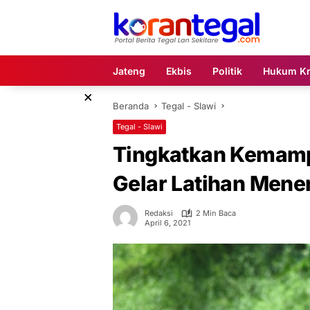
Langsung
ke
konten
Jateng
Ekbis
Politik
Hukum Kr
×
Beranda
Tegal - Slawi
Tegal - Slawi
Tingkatkan Kemamp
Gelar Latihan Men
Redaksi
2 Min Baca
April 6, 2021