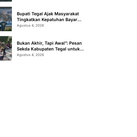
Administrasi
Bupati Tegal Ajak Masyarakat
Tingkatkan Kepatuhan Bayar
Pajak Kendaraan lewat “TULUS
Agustus 4, 2026
NGOPENI”
Bukan Akhir, Tapi Awal”: Pesan
Sekda Kabupaten Tegal untuk
Calon Paskibraka 2026
Agustus 4, 2026