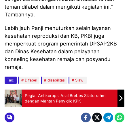
teman difabel dalam mengikuti kegiatan ini.”
Tambahnya.
Lebih jauh Panji menuturkan selain layanan
kesehatan reproduksi dan KB, PKBI juga
memperkuat program pemerintah DP3AP2KB
dan Dinas Kesehatan dalam pelayanan
konseling kesehatan remaja dan posyandu
remaja.
Tag:
Difabel
disabilitas
Slawi
Pegiat Antikorupsi Asal Brebes Silaturrahmi
dengan Mantan Penyidik KPK