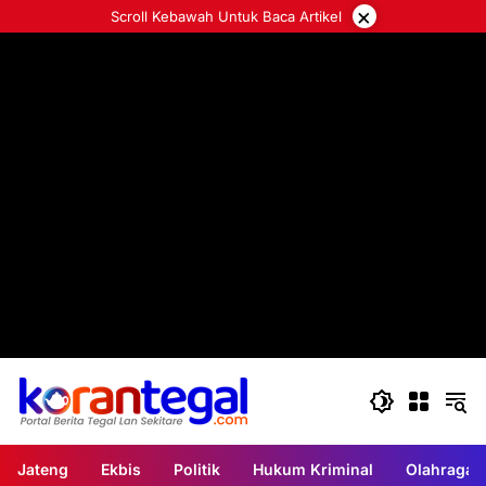
Langsung
×
Scroll Kebawah Untuk Baca Artikel
ke
konten
Jateng
Ekbis
Politik
Hukum Kriminal
Olahraga