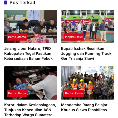
Pos Terkait
Berita Utama
Inspire Slawi
Jelang Libur Nataru, TPID
Bupati Ischak Resmikan
Kabupaten Tegal Pastikan
Jogging dan Running Track
Ketersediaan Bahan Pokok
Gor Trisanja Slawi
Berita Utama
Berita Utama
Korpri dalam Kesiapsiagaan,
Mendamba Ruang Belajar
Tunjukan Kepedulian ASN
Khusus Siswa Disabilitas
Terhadap Warga Sumatera