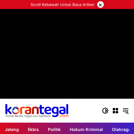
Langsung
×
Scroll Kebawah Untuk Baca Artikel
ke
konten
Jateng
Ekbis
Politik
Hukum Kriminal
Olahraga