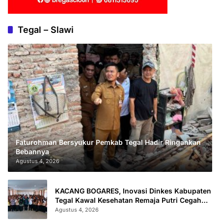
Tegal – Slawi
Faturohman Bersyukur Pemkab Tegal Hadir Ringankan
Bebannya
Agustus 4, 2026
KACANG BOGARES, Inovasi Dinkes Kabupaten
Tegal Kawal Kesehatan Remaja Putri Cegah
Stunting
Agustus 4, 2026