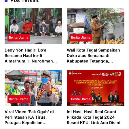
Pos Terkait
Berita Utama
Berita Utama
Dedy Yon Hadiri Do’a
Wali Kota Tegal Sampaikan
Bersama Haul ke-5
Duka atas Bencana di
Almarhum H. Nurohman
Kabupaten Tetangga,
Nasori
Apresiasi ASN Purna Tugas
dan Tegaskan Fokus
Pembangunan 2026
Berita Utama
Berita Utama
Viral Video ‘Pak Ogah’ di
Ini Hasil Hasil Real Count
Perlintasan KA Tirus,
Pilkada Kota Tegal 2024
Petugas Kepolisian
Resmi KPU, Link Ada Disini
Langsung Amankan 7 Warga