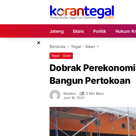
Langsung
ke
konten
Jateng
Ekbis
Politik
Hukum Kr
×
Beranda
Tegal - Slawi
Tegal - Slawi
Dobrak Perekonomia
Bangun Pertokoan
Redaksi
3 Min Baca
Juni 16, 2021