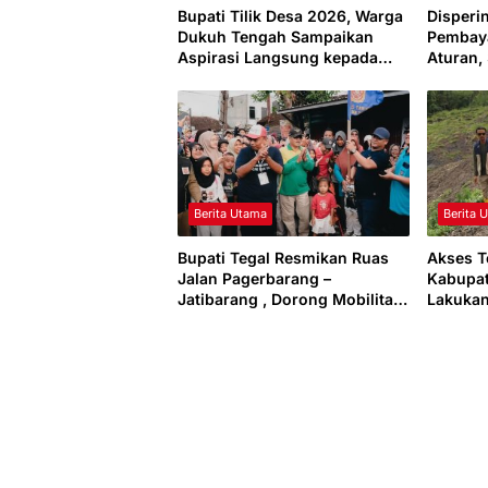
Bupati Tilik Desa 2026, Warga
Disperi
Dukuh Tengah Sampaikan
Pembay
Aspirasi Langsung kepada
Aturan,
Pemerintah Kabupaten Tegal
di Kabu
Meneri
Berita Utama
Berita 
Bupati Tegal Resmikan Ruas
Akses T
Jalan Pagerbarang –
Kabupat
Jatibarang , Dorong Mobilitas
Lakukan
dan Ekonomi Warga
Jembata