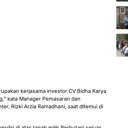
upakan kerjasama investor CV Bidha Karya
g,” kata Manager Pemasaran dan
er, Rizki Arzia Ramadhani, saat ditemui di
erdiri di atas tanah milik Perhutani seluas