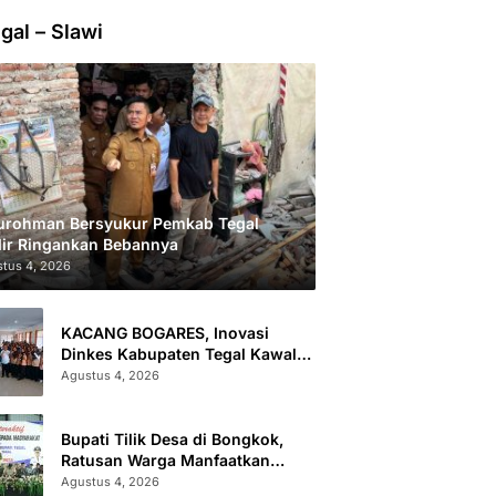
gal – Slawi
urohman Bersyukur Pemkab Tegal
ir Ringankan Bebannya
tus 4, 2026
KACANG BOGARES, Inovasi
Dinkes Kabupaten Tegal Kawal
Kesehatan Remaja Putri Cegah
Agustus 4, 2026
Stunting
Bupati Tilik Desa di Bongkok,
Ratusan Warga Manfaatkan
Layanan Kesehatan dan
Agustus 4, 2026