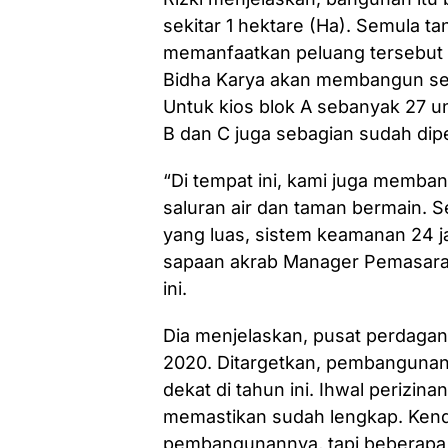
sekitar 1 hektare (Ha). Semula ta
memanfaatkan peluang tersebut ag
Bidha Karya akan membangun seki
Untuk kios blok A sebanyak 27 un
B dan C juga sebagian sudah di
“Di tempat ini, kami juga membang
saluran air dan taman bermain. Se
yang luas, sistem keamanan 24 jam
sapaan akrab Manager Pemasaran
ini.
Dia menjelaskan, pusat perdaga
2020. Ditargetkan, pembangunan
dekat di tahun ini. Ihwal perizin
memastikan sudah lengkap. Kenda
pembangunannya, tapi beberapa k