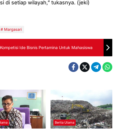
di setiap wilayah,” tukasnya. (jeki)
Margasari
Kompetisi Ide Bisnis Pertamina Untuk Mahasiswa
Utama
Berita Utama