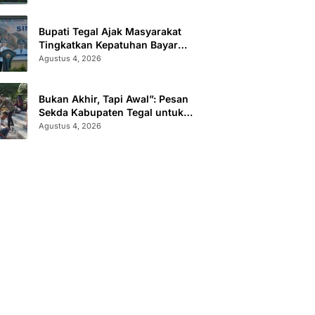
Administrasi
Bupati Tegal Ajak Masyarakat
Tingkatkan Kepatuhan Bayar
Pajak Kendaraan lewat “TULUS
Agustus 4, 2026
NGOPENI”
Bukan Akhir, Tapi Awal”: Pesan
Sekda Kabupaten Tegal untuk
Calon Paskibraka 2026
Agustus 4, 2026