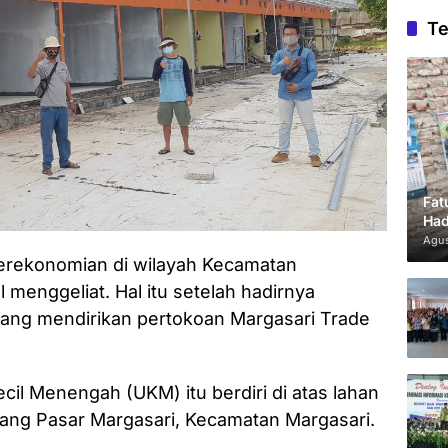
Te
Fat
Had
Agus
erekonomian di wilayah Kecamatan
 menggeliat. Hal itu setelah hadirnya
yang mendirikan pertokoan Margasari Trade
il Menengah (UKM) itu berdiri di atas lahan
akang Pasar Margasari, Kecamatan Margasari.