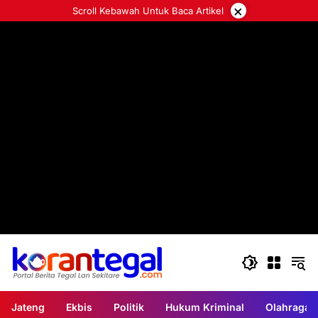
Langsung
×
Scroll Kebawah Untuk Baca Artikel
ke
konten
Jateng
Ekbis
Politik
Hukum Kriminal
Olahraga