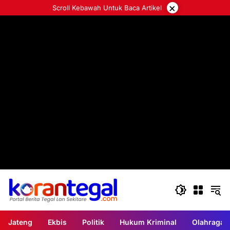
Langsung
×
Scroll Kebawah Untuk Baca Artikel
ke
konten
Jateng
Ekbis
Politik
Hukum Kriminal
Olahraga