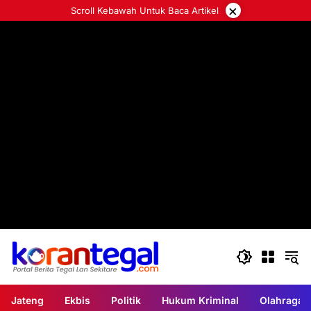
Langsung
×
Scroll Kebawah Untuk Baca Artikel
ke
konten
Jateng
Ekbis
Politik
Hukum Kriminal
Olahraga