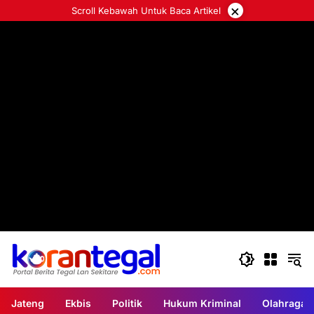
Langsung
×
Scroll Kebawah Untuk Baca Artikel
ke
konten
Jateng
Ekbis
Politik
Hukum Kriminal
Olahraga