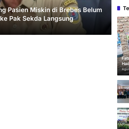
Te
g Pasien Miskin di Brebes Belum
 ke Pak Sekda Langsung
Fat
Had
Agus