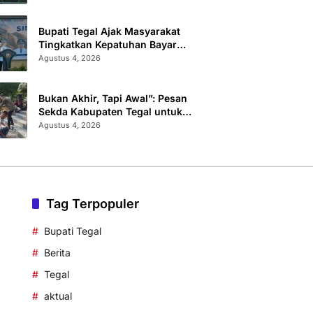
Administrasi
Bupati Tegal Ajak Masyarakat
Tingkatkan Kepatuhan Bayar
Pajak Kendaraan lewat “TULUS
Agustus 4, 2026
NGOPENI”
Bukan Akhir, Tapi Awal”: Pesan
Sekda Kabupaten Tegal untuk
Calon Paskibraka 2026
Agustus 4, 2026
Tag Terpopuler
Bupati Tegal
Berita
Tegal
aktual