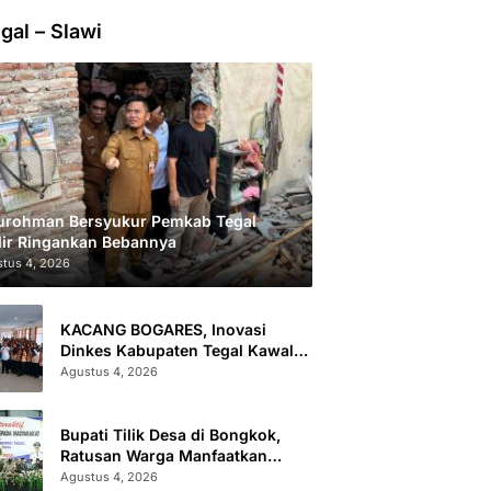
gal – Slawi
urohman Bersyukur Pemkab Tegal
ir Ringankan Bebannya
tus 4, 2026
KACANG BOGARES, Inovasi
Dinkes Kabupaten Tegal Kawal
Kesehatan Remaja Putri Cegah
Agustus 4, 2026
Stunting
Bupati Tilik Desa di Bongkok,
Ratusan Warga Manfaatkan
Layanan Kesehatan dan
Agustus 4, 2026