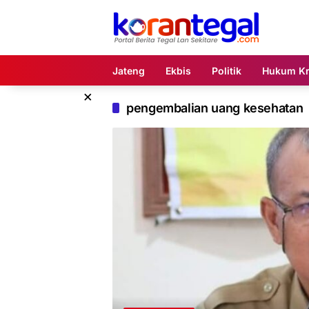
Langsung
ke
konten
Jateng
Ekbis
Politik
Hukum Kr
×
pengembalian uang kesehatan