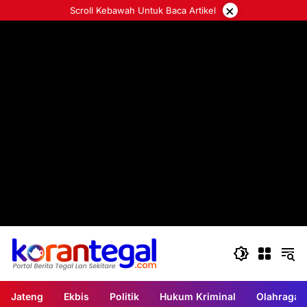
Langsung
×
Scroll Kebawah Untuk Baca Artikel
ke
konten
Jateng
Ekbis
Politik
Hukum Kriminal
Olahraga