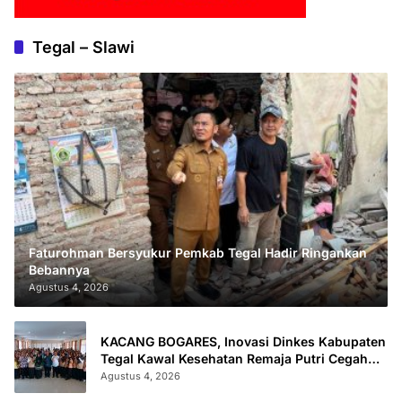
Tegal – Slawi
Faturohman Bersyukur Pemkab Tegal Hadir Ringankan
Bebannya
Agustus 4, 2026
KACANG BOGARES, Inovasi Dinkes Kabupaten
Tegal Kawal Kesehatan Remaja Putri Cegah
Stunting
Agustus 4, 2026