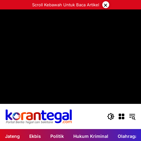
Langsung
×
Scroll Kebawah Untuk Baca Artikel
ke
konten
Jateng
Ekbis
Politik
Hukum Kriminal
Olahraga