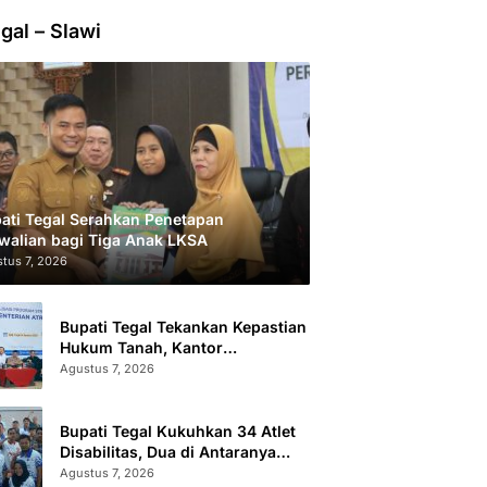
gal – Slawi
ati Tegal Serahkan Penetapan
walian bagi Tiga Anak LKSA
tus 7, 2026
Bupati Tegal Tekankan Kepastian
Hukum Tanah, Kantor
Pertanahan Catat 296.869
Agustus 7, 2026
Sertifikat Terbit
Bupati Tegal Kukuhkan 34 Atlet
Disabilitas, Dua di Antaranya
Berlaga di Level Dunia
Agustus 7, 2026