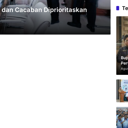
Te
 dan Cacaban Diprioritaskan
Bup
Per
Agus