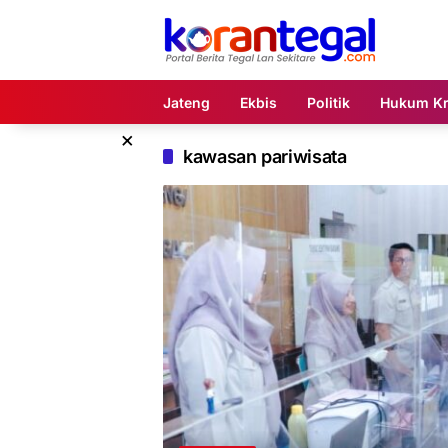
Langsung
ke
konten
Jateng
Ekbis
Politik
Hukum Kr
×
kawasan pariwisata