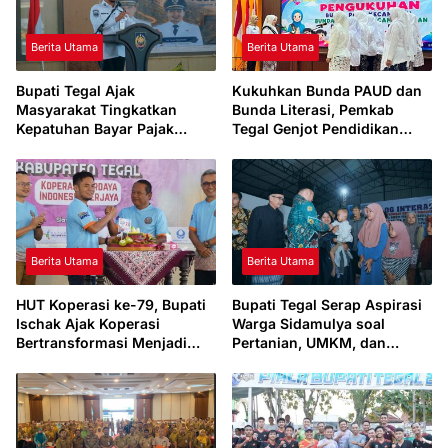
Berita Utama
Berita Utama
Bupati Tegal Ajak
Kukuhkan Bunda PAUD dan
Masyarakat Tingkatkan
Bunda Literasi, Pemkab
Kepatuhan Bayar Pajak
Tegal Genjot Pendidikan
Kendaraan lewat “TULUS
Usia Dini dan Budaya Baca
NGOPENI”
Berita Utama
Berita Utama
HUT Koperasi ke-79, Bupati
Bupati Tegal Serap Aspirasi
Ischak Ajak Koperasi
Warga Sidamulya soal
Bertransformasi Menjadi
Pertanian, UMKM, dan
Penggerak Ekonomi Daerah
Drainase