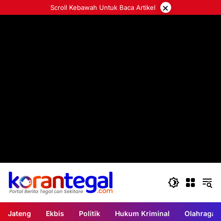
Langsung
×
Scroll Kebawah Untuk Baca Artikel
ke
konten
Jateng
Ekbis
Politik
Hukum Kriminal
Olahraga