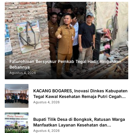
Faturohman Bersyukur Pemkab Tegal Hadir Ringankan
Bebannya
Agustus 4, 2026
KACANG BOGARES, Inovasi Dinkes Kabupaten
Tegal Kawal Kesehatan Remaja Putri Cegah
Stunting
Agustus 4, 2026
Bupati Tilik Desa di Bongkok, Ratusan Warga
Manfaatkan Layanan Kesehatan dan
Administrasi
Agustus 4, 2026