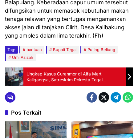
Balapulang. Keberadaan dapur umum tersebut
difungsikan untuk memasok kebutuhan makan
tenaga relawan yang bertugas mengamankan
akses jalan di tanjakan Clirit, Desa Kalibakung
yang ambles dalam lima terakhir. (Fh)
Tag:
bantuan
Bupati Tegal
Puting Beliung
Umi Azizah
Ungkap Kasus Curanmor di Alfa Mart
Kaligangsa, Satreskrim Polresta Tegal
Amankan Pelaku
Pos Terkait