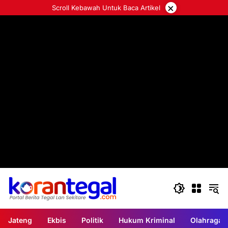
Langsung
×
Scroll Kebawah Untuk Baca Artikel
ke
konten
Jateng
Ekbis
Politik
Hukum Kriminal
Olahraga