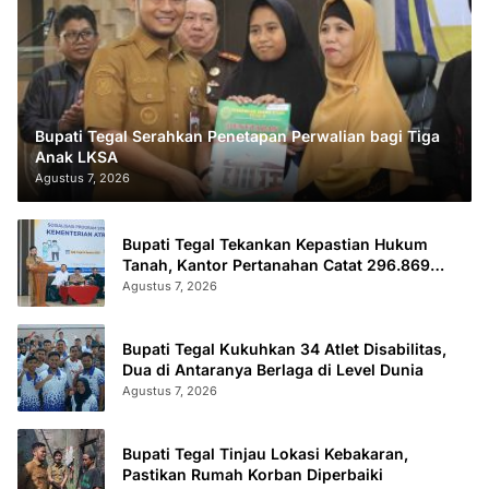
Bupati Tegal Serahkan Penetapan Perwalian bagi Tiga
Anak LKSA
Agustus 7, 2026
Bupati Tegal Tekankan Kepastian Hukum
Tanah, Kantor Pertanahan Catat 296.869
Sertifikat Terbit
Agustus 7, 2026
Bupati Tegal Kukuhkan 34 Atlet Disabilitas,
Dua di Antaranya Berlaga di Level Dunia
Agustus 7, 2026
Bupati Tegal Tinjau Lokasi Kebakaran,
Pastikan Rumah Korban Diperbaiki