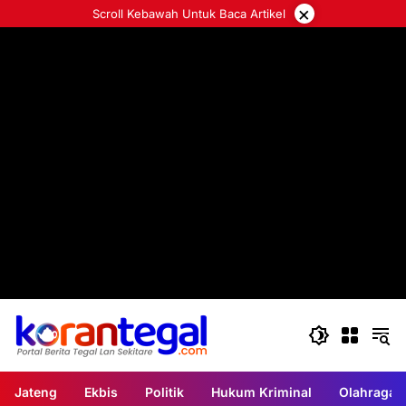
Langsung
×
Scroll Kebawah Untuk Baca Artikel
ke
konten
Jateng
Ekbis
Politik
Hukum Kriminal
Olahraga