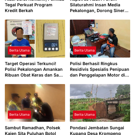
Tegal Perkuat Program
Silaturahmi Insan Media
Kredit Berkah
Pekalongan, Dorong Sinergi
Jaga Kondusifitas Daerah
Berita Utama
Berita Utama
Target Operasi Terkunci!
Polisi Berhasil Ringkus
Polisi Pekalongan Amankan
Residivis Spesialis Penipuan
Ribuan Obat Keras dan Sabu
dan Penggelapan Motor di
di Area Pasar Sragi
Bojong Pekalongan
Berita Utama
Berita Utama
Sambut Ramadhan, Polsek
Pondasi Jembatan Sungai
Kajen Sita Puluhan Botol
Kupang Desa Krompeng