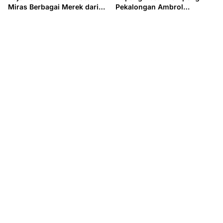
Miras Berbagai Merek dari
Pekalongan Ambrol
Tempat Karaoke dan Warung
Tergerus Air