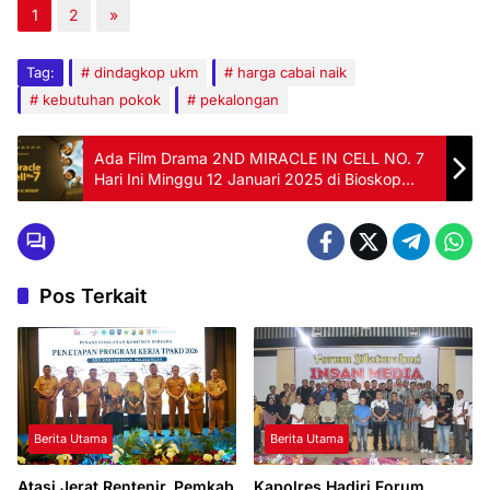
1
2
»
Tag:
dindagkop ukm
harga cabai naik
kebutuhan pokok
pekalongan
Ada Film Drama 2ND MIRACLE IN CELL NO. 7
Hari Ini Minggu 12 Januari 2025 di Bioskop
Cinepolis Pacific Tegal
Pos Terkait
Berita Utama
Berita Utama
Atasi Jerat Rentenir, Pemkab
Kapolres Hadiri Forum