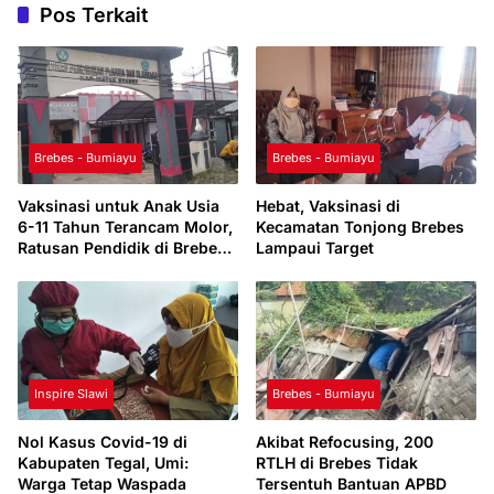
Pos Terkait
Brebes - Bumiayu
Brebes - Bumiayu
Vaksinasi untuk Anak Usia
Hebat, Vaksinasi di
6-11 Tahun Terancam Molor,
Kecamatan Tonjong Brebes
Ratusan Pendidik di Brebes
Lampaui Target
Positif Corona
Inspire Slawi
Brebes - Bumiayu
Nol Kasus Covid-19 di
Akibat Refocusing, 200
Kabupaten Tegal, Umi:
RTLH di Brebes Tidak
Warga Tetap Waspada
Tersentuh Bantuan APBD