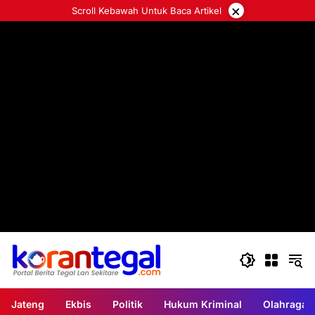
Langsung
×
Scroll Kebawah Untuk Baca Artikel
ke
konten
Jateng
Ekbis
Politik
Hukum Kriminal
Olahraga