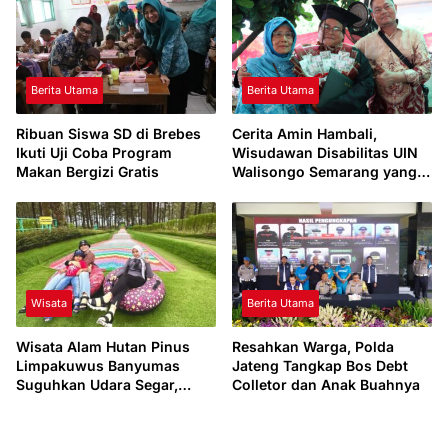
Berita Utama
Berita Utama
Ribuan Siswa SD di Brebes
Cerita Amin Hambali,
Ikuti Uji Coba Program
Wisudawan Disabilitas UIN
Makan Bergizi Gratis
Walisongo Semarang yang
Pantang Menyerah
Wisata
Berita Utama
Wisata Alam Hutan Pinus
Resahkan Warga, Polda
Limpakuwus Banyumas
Jateng Tangkap Bos Debt
Suguhkan Udara Segar,
Colletor dan Anak Buahnya
Cocok Bareng Keluarga