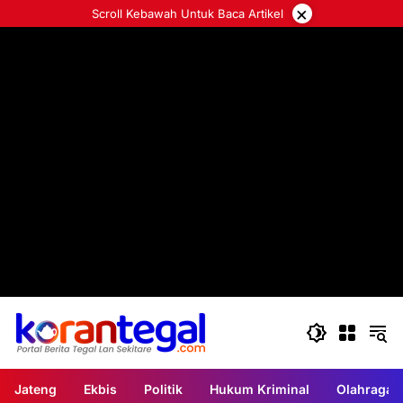
Langsung
×
Scroll Kebawah Untuk Baca Artikel
ke
konten
Jateng
Ekbis
Politik
Hukum Kriminal
Olahraga