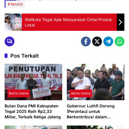
teroris
Walikota Tegal Ajak Masyarakat Cintai Produk
Lokal
Pos Terkait
Berita Utama
Berita Utama
Bulan Dana PMI Kabupaten
Gubernur Luthfi Dorong
Tegal 2025 Raih Rp2,33
(Perantau) untuk
Miliar, Terbaik Ketiga Jateng
Berkontribusi dalam
Pembangunan Daerah Asal
Mereka