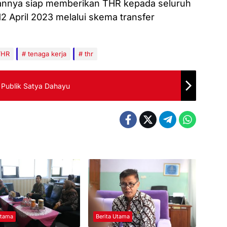
nnya siap memberikan THR kepada seluruh
2 April 2023 melalui skema transfer
THR
tenaga kerja
thr
 Publik Satya Dahayu
Utama
Berita Utama