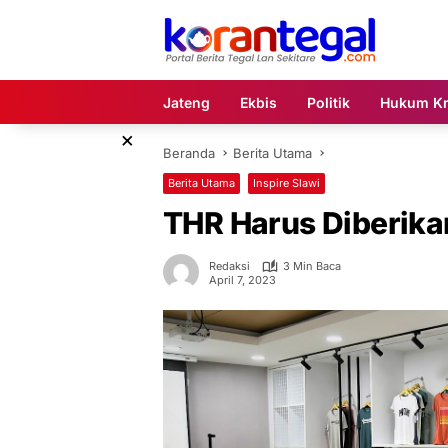
Langsung
ke
konten
Jateng
Ekbis
Politik
Hukum Kr
×
Beranda
Berita Utama
Berita Utama
Inspire Slawi
THR Harus Diberika
Redaksi
3 Min Baca
April 7, 2023