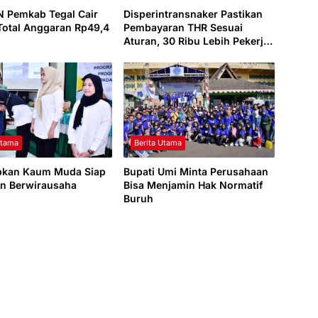
 Pemkab Tegal Cair
Disperintransnaker Pastikan
Total Anggaran Rp49,4
Pembayaran THR Sesuai
Aturan, 30 Ribu Lebih Pekerja
di Kabupaten Tegal Berhak
Menerima
Utama
Berita Utama
pkan Kaum Muda Siap
Bupati Umi Minta Perusahaan
an Berwirausaha
Bisa Menjamin Hak Normatif
Buruh