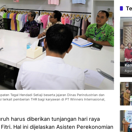
Te
Bup
Kem
Agus
en Tegal Hendadi Setiaji beserta jajaran Dinas Perindustrian dan
i terkait pemberian THR bagi karyawan di PT Winners Internasional,
uruh harus diberikan tunjangan hari raya
itri. Hal ini dijelaskan Asisten Perekonomian