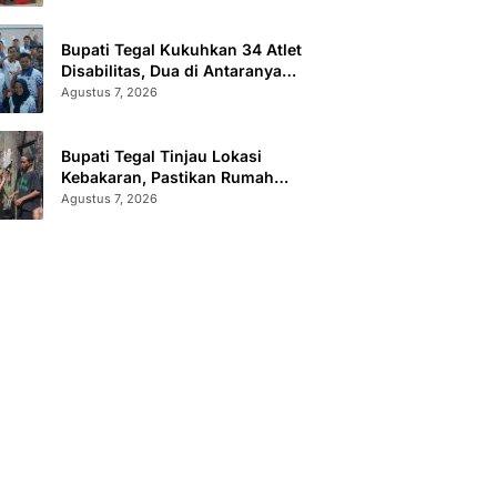
Sertifikat Terbit
Bupati Tegal Kukuhkan 34 Atlet
Disabilitas, Dua di Antaranya
Berlaga di Level Dunia
Agustus 7, 2026
Bupati Tegal Tinjau Lokasi
Kebakaran, Pastikan Rumah
Korban Diperbaiki
Agustus 7, 2026