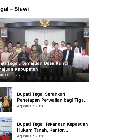
gal – Slawi
ati Tegal: Kemajuan Desa Kunci
ajuan Kabupaten
tus 8, 2026
Bupati Tegal Serahkan
Penetapan Perwalian bagi Tiga
Anak LKSA
Agustus 7, 2026
Bupati Tegal Tekankan Kepastian
Hukum Tanah, Kantor
Pertanahan Catat 296.869
Agustus 7, 2026