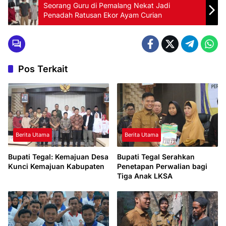
Seorang Guru di Pemalang Nekat Jadi
Penadah Ratusan Ekor Ayam Curian
Pos Terkait
Berita Utama
Berita Utama
Bupati Tegal: Kemajuan Desa
Bupati Tegal Serahkan
Kunci Kemajuan Kabupaten
Penetapan Perwalian bagi
Tiga Anak LKSA