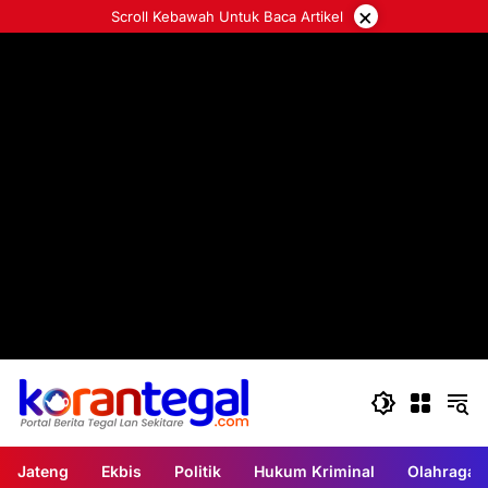
Langsung
×
Scroll Kebawah Untuk Baca Artikel
ke
konten
Jateng
Ekbis
Politik
Hukum Kriminal
Olahraga