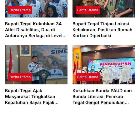
Berita Utama
Berita Utama
Bupati Tegal Kukuhkan 34
Bupati Tegal Tinjau Lokasi
Atlet Disabilitas, Dua di
Kebakaran, Pastikan Rumah
Antaranya Berlaga di Level
Korban Diperbaiki
Dunia
Berita Utama
Berita Utama
Bupati Tegal Ajak
Kukuhkan Bunda PAUD dan
Masyarakat Tingkatkan
Bunda Literasi, Pemkab
Kepatuhan Bayar Pajak
Tegal Genjot Pendidikan
Kendaraan lewat “TULUS
Usia Dini dan Budaya Baca
NGOPENI”