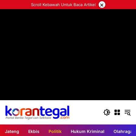
Langsung
×
Scroll Kebawah Untuk Baca Artikel
ke
konten
Jateng
Ekbis
Politik
Hukum Kriminal
Olahraga