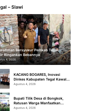
gal – Slawi
urohman Bersyukur Pemkab Tegal
ir Ringankan Bebannya
tus 4, 2026
KACANG BOGARES, Inovasi
Dinkes Kabupaten Tegal Kawal
Kesehatan Remaja Putri Cegah
Agustus 4, 2026
Stunting
Bupati Tilik Desa di Bongkok,
Ratusan Warga Manfaatkan
Layanan Kesehatan dan
Agustus 4, 2026