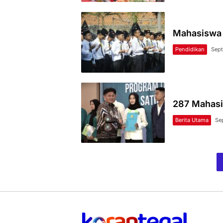
Mahasiswa 
Pendidikan
Sept
287 Mahasi
Berita Utama
Se