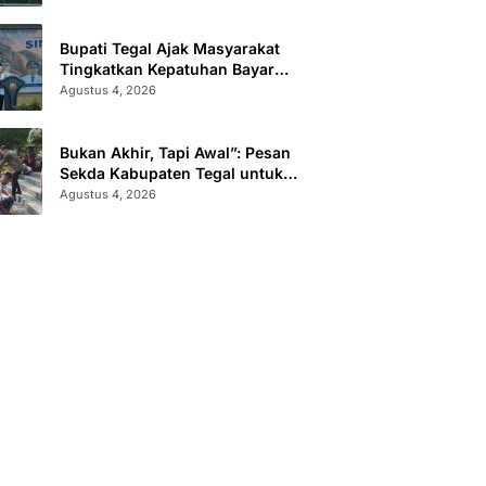
Administrasi
Bupati Tegal Ajak Masyarakat
Tingkatkan Kepatuhan Bayar
Pajak Kendaraan lewat “TULUS
Agustus 4, 2026
NGOPENI”
Bukan Akhir, Tapi Awal”: Pesan
Sekda Kabupaten Tegal untuk
Calon Paskibraka 2026
Agustus 4, 2026