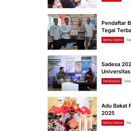
Pendaftar 
Tegal Terb
Berita Utama
Se
Sadesa 2025
Universitas
Pendidikan
Sept
Adu Bakat 
2025
Berita Utama
Se