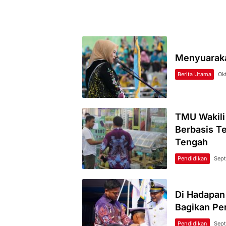
Menyuaraka
Berita Utama
Ok
TMU Wakili
Berbasis T
Tengah
Pendidikan
Sept
Di Hadapan
Bagikan Pe
Pendidikan
Sept