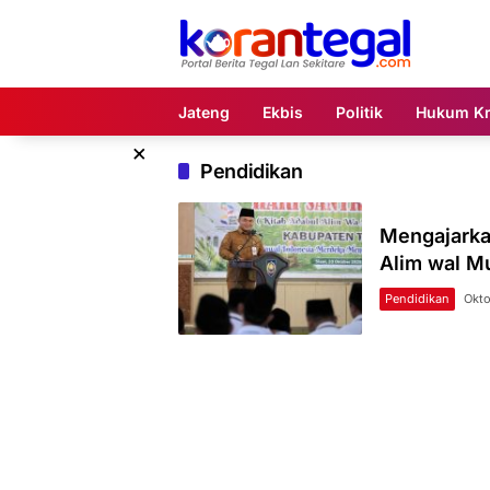
Langsung
ke
konten
Jateng
Ekbis
Politik
Hukum Kr
×
Pendidikan
Mengajarka
Alim wal Mu
Pendidikan
Okto