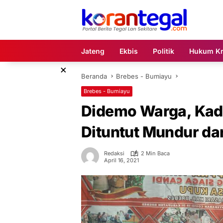
Langsung
ke
konten
Jateng
Ekbis
Politik
Hukum Kr
×
Beranda
Brebes - Bumiayu
Brebes - Bumiayu
Didemo Warga, Kad
Dituntut Mundur da
Redaksi
2 Min Baca
April 16, 2021