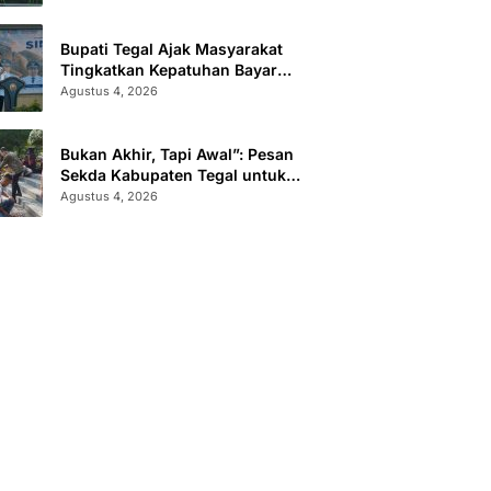
Administrasi
Bupati Tegal Ajak Masyarakat
Tingkatkan Kepatuhan Bayar
Pajak Kendaraan lewat “TULUS
Agustus 4, 2026
NGOPENI”
Bukan Akhir, Tapi Awal”: Pesan
Sekda Kabupaten Tegal untuk
Calon Paskibraka 2026
Agustus 4, 2026