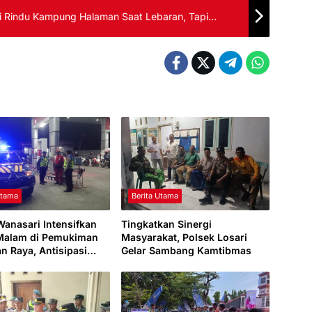
ti Rindu Kampung Halaman Saat Lebaran, Tapi…
Utama
Berita Utama
Wanasari Intensifkan
Tingkatkan Sinergi
 Malam di Pemukiman
Masyarakat, Polsek Losari
an Raya, Antisipasi
Gelar Sambang Kamtibmas
an Kamtibmas