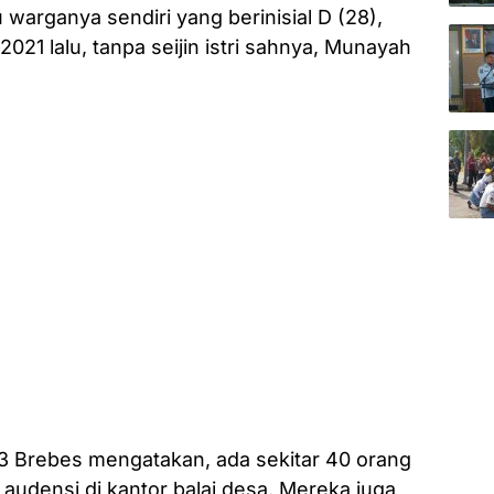
u warganya sendiri yang berinisial D (28),
021 lalu, tanpa seijin istri sahnya, Munayah
3 Brebes mengatakan, ada sekitar 40 orang
udensi di kantor balai desa. Mereka juga