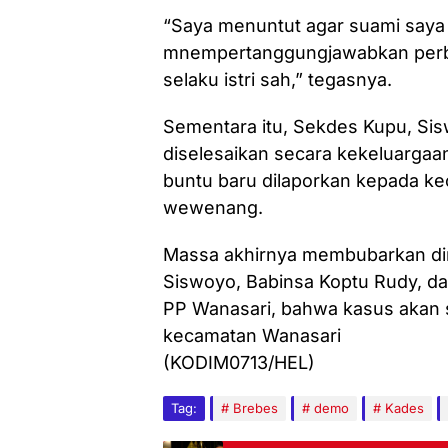
“Saya menuntut agar suami saya
mnempertanggungjawabkan perbu
selaku istri sah,” tegasnya.
Sementara itu, Sekdes Kupu, Si
diselesaikan secara kekeluargaa
buntu baru dilaporkan kepada k
wewenang.
Massa akhirnya membubarkan diri
Siswoyo, Babinsa Koptu Rudy, da
PP Wanasari, bahwa kasus akan 
kecamatan Wanasari
(KODIM0713/HEL)
Tag:
Brebes
demo
Kades