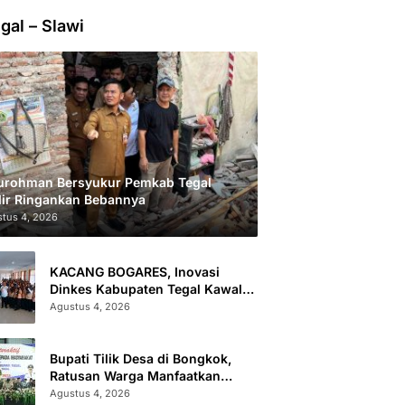
gal – Slawi
urohman Bersyukur Pemkab Tegal
ir Ringankan Bebannya
tus 4, 2026
KACANG BOGARES, Inovasi
Dinkes Kabupaten Tegal Kawal
Kesehatan Remaja Putri Cegah
Agustus 4, 2026
Stunting
Bupati Tilik Desa di Bongkok,
Ratusan Warga Manfaatkan
Layanan Kesehatan dan
Agustus 4, 2026