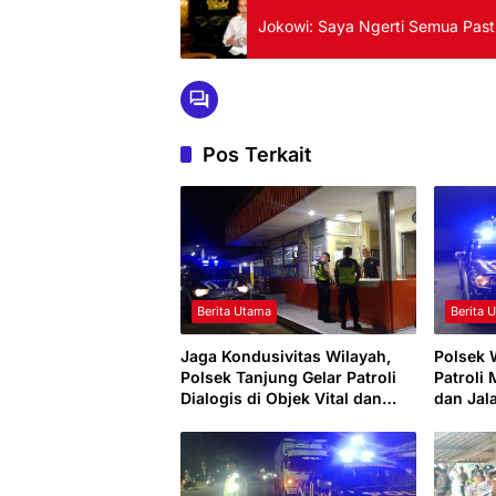
Jokowi: Saya Ngerti Semua Pas
Pos Terkait
Berita Utama
Berita 
Jaga Kondusivitas Wilayah,
Polsek 
Polsek Tanjung Gelar Patroli
Patroli
Dialogis di Objek Vital dan
dan Jal
Perumahan
Ganggu