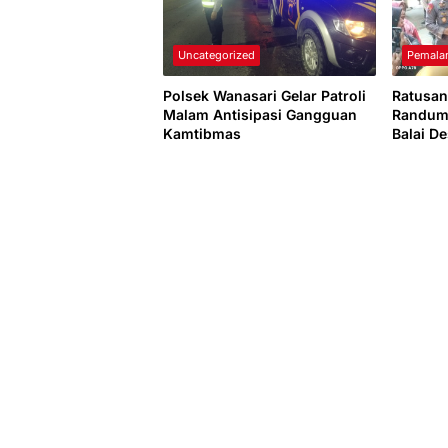
Uncategorized
Pemala
Polsek Wanasari Gelar Patroli
Ratusa
Malam Antisipasi Gangguan
Randum
Kamtibmas
Balai D
Mundur