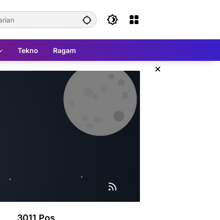
Tekno
Ragam
×
3011 Pos