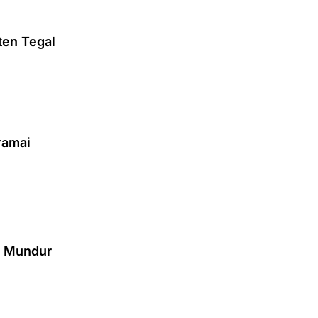
ten Tegal
ramai
t Mundur