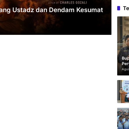
Te
Sang Ustadz dan Dendam Kesumat
Bup
Per
Agus