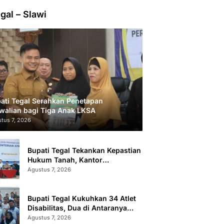
gal – Slawi
ati Tegal Serahkan Penetapan
walian bagi Tiga Anak LKSA
tus 7, 2026
Bupati Tegal Tekankan Kepastian
Hukum Tanah, Kantor
Pertanahan Catat 296.869
Agustus 7, 2026
Sertifikat Terbit
Bupati Tegal Kukuhkan 34 Atlet
Disabilitas, Dua di Antaranya
Berlaga di Level Dunia
Agustus 7, 2026