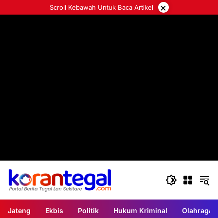
Langsung
×
Scroll Kebawah Untuk Baca Artikel
ke
konten
Jateng
Ekbis
Politik
Hukum Kriminal
Olahraga