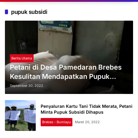
pupuk subsidi
Berita Utama
Petani di Desa Pamedaran Brebes
Kesulitan Mendapatkan Pupuk
Subsidi, Kios Malah Menjual ke Luar
September 30, 2022
Desa
Penyaluran Kartu Tani Tidak Merata, Petani
Minta Pupuk Subsidi Dihapus
Brebes - Bumiayu
Maret 20, 2022