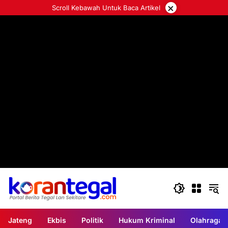
Langsung
×
Scroll Kebawah Untuk Baca Artikel
ke
konten
Jateng
Ekbis
Politik
Hukum Kriminal
Olahraga