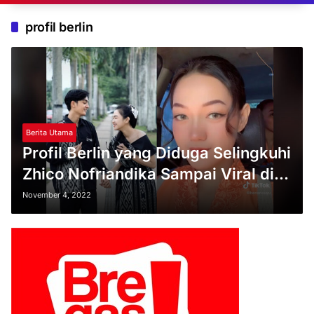
profil berlin
Berita Utama
Profil Berlin yang Diduga Selingkuhi
Zhico Nofriandika Sampai Viral di
TikTok
November 4, 2022