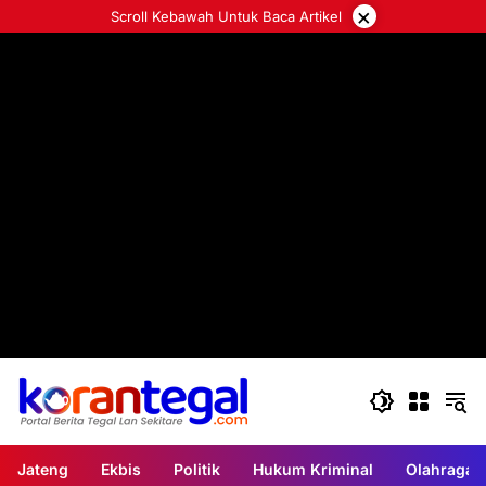
Langsung
×
Scroll Kebawah Untuk Baca Artikel
ke
konten
Jateng
Ekbis
Politik
Hukum Kriminal
Olahraga