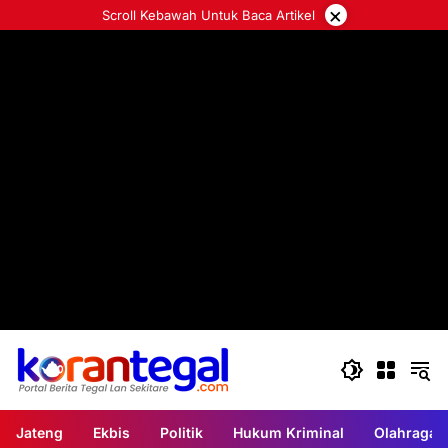
Langsung
×
Scroll Kebawah Untuk Baca Artikel
ke
konten
Jateng
Ekbis
Politik
Hukum Kriminal
Olahraga