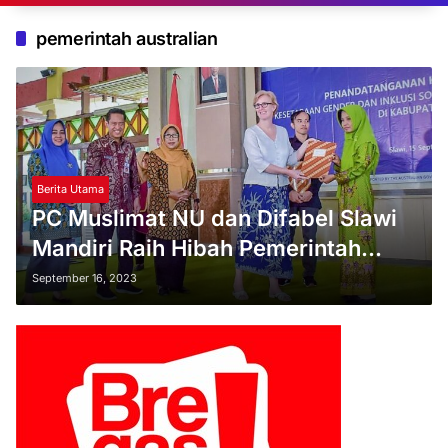
pemerintah australian
Berita Utama
PC Muslimat NU dan Difabel Slawi
Mandiri Raih Hibah Pemerintah
Australia
September 16, 2023