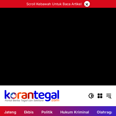
Langsung
×
Scroll Kebawah Untuk Baca Artikel
ke
konten
Jateng
Ekbis
Politik
Hukum Kriminal
Olahraga