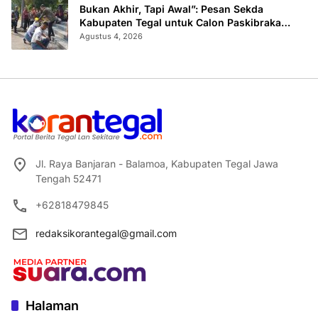
Bukan Akhir, Tapi Awal”: Pesan Sekda
Kabupaten Tegal untuk Calon Paskibraka
2026
Agustus 4, 2026
Jl. Raya Banjaran - Balamoa, Kabupaten Tegal Jawa
Tengah 52471
+62818479845
redaksikorantegal@gmail.com
Halaman