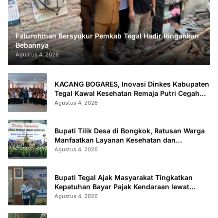
Faturohman Bersyukur Pemkab Tegal Hadir Ringankan
Bebannya
Agustus 4, 2026
KACANG BOGARES, Inovasi Dinkes Kabupaten
Tegal Kawal Kesehatan Remaja Putri Cegah
Stunting
Agustus 4, 2026
Bupati Tilik Desa di Bongkok, Ratusan Warga
Manfaatkan Layanan Kesehatan dan
Administrasi
Agustus 4, 2026
Bupati Tegal Ajak Masyarakat Tingkatkan
Kepatuhan Bayar Pajak Kendaraan lewat
“TULUS NGOPENI”
Agustus 4, 2026