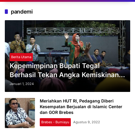
pandemi
Berita Utama
Kepemimpinan Bupati Tegal
Berhasil Tekan Angka Kemiskinan
Terendah Kedelapan di Jawa
Januari 1, 2024
Tengah
Meriahkan HUT RI, Pedagang Diberi
Kesempatan Berjualan di Islamic Center
dan GOR Brebes
Brebes - Bumiayu
Agustus 9, 2022