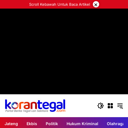
Langsung
×
Scroll Kebawah Untuk Baca Artikel
ke
konten
Jateng
Ekbis
Politik
Hukum Kriminal
Olahraga