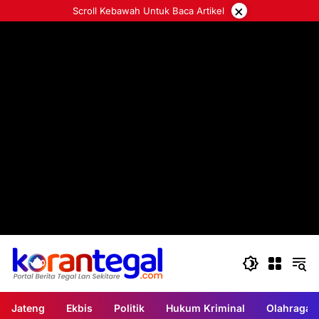
Langsung
×
Scroll Kebawah Untuk Baca Artikel
ke
konten
Jateng
Ekbis
Politik
Hukum Kriminal
Olahraga