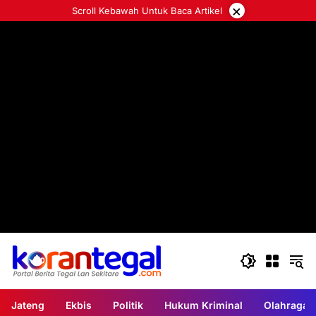
Langsung
×
Scroll Kebawah Untuk Baca Artikel
ke
konten
Jateng
Ekbis
Politik
Hukum Kriminal
Olahraga