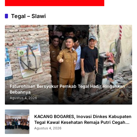
Tegal – Slawi
Faturohman Bersyukur Pemkab Tegal Hadir Ringankan
Bebannya
Agustus 4, 2026
KACANG BOGARES, Inovasi Dinkes Kabupaten
Tegal Kawal Kesehatan Remaja Putri Cegah
Stunting
Agustus 4, 2026