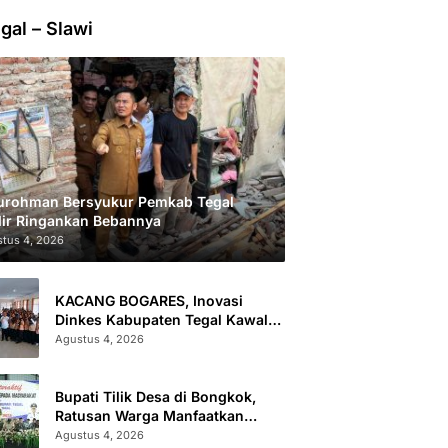
gal – Slawi
urohman Bersyukur Pemkab Tegal
ir Ringankan Bebannya
tus 4, 2026
KACANG BOGARES, Inovasi
Dinkes Kabupaten Tegal Kawal
Kesehatan Remaja Putri Cegah
Agustus 4, 2026
Stunting
Bupati Tilik Desa di Bongkok,
Ratusan Warga Manfaatkan
Layanan Kesehatan dan
Agustus 4, 2026