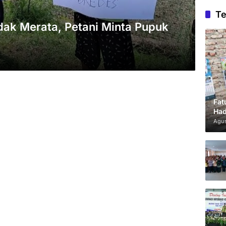
Te
dak Merata, Petani Minta Pupuk
Fat
Had
Agus