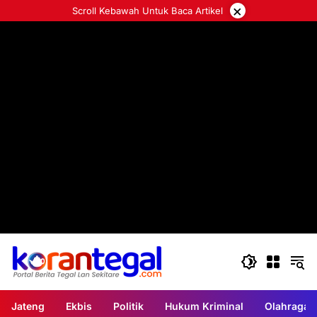
Langsung
×
Scroll Kebawah Untuk Baca Artikel
ke
konten
Jateng
Ekbis
Politik
Hukum Kriminal
Olahraga